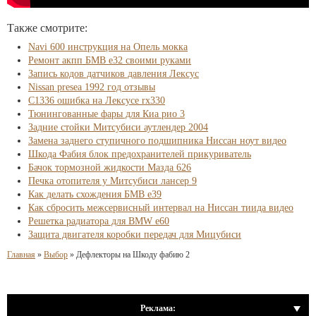
Также смотрите:
Navi 600 инструкция на Опель мокка
Ремонт акпп БМВ е32 своими руками
Запись кодов датчиков давления Лексус
Nissan presea 1992 год отзывы
C1336 ошибка на Лексусе rx330
Тюнингованные фары для Киа рио 3
Задние стойки Митсубиси аутлендер 2004
Замена заднего ступичного подшипника Ниссан ноут видео
Шкода Фабия блок предохранителей прикуриватель
Бачок тормозной жидкости Мазда 626
Печка отопителя у Митсубиси лансер 9
Как делать схождения БМВ е39
Как сбросить межсервисный интервал на Ниссан тиида видео
Решетка радиатора для BMW e60
Защита двигателя коробки передач для Мицубиси
Главная
»
Выбор
»
Дефлекторы на Шкоду фабию 2
Реклама: