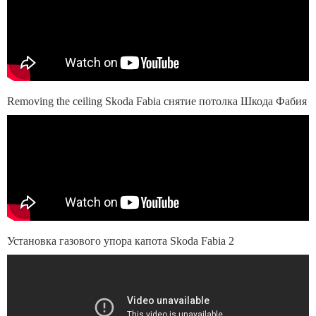
Removing the ceiling Skoda Fabia снятие потолка Шкода Фабия
Установка газового упора капота Skoda Fabia 2