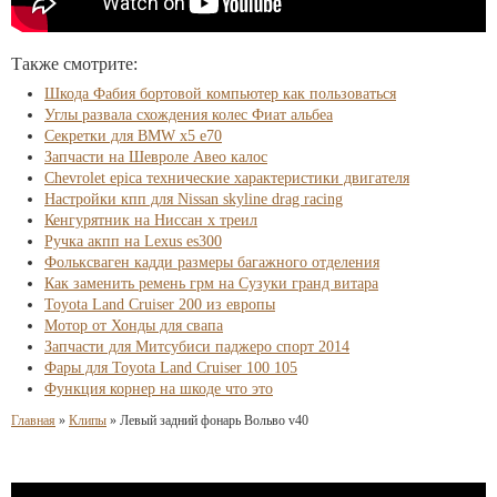
Также смотрите:
Шкода Фабия бортовой компьютер как пользоваться
Углы развала схождения колес Фиат альбеа
Секретки для BMW x5 e70
Запчасти на Шевроле Авео калос
Chevrolet epica технические характеристики двигателя
Настройки кпп для Nissan skyline drag racing
Кенгурятник на Ниссан х треил
Ручка акпп на Lexus es300
Фольксваген кадди размеры багажного отделения
Как заменить ремень грм на Сузуки гранд витара
Toyota Land Cruiser 200 из европы
Мотор от Хонды для свапа
Запчасти для Митсубиси паджеро спорт 2014
Фары для Toyota Land Cruiser 100 105
Функция корнер на шкоде что это
Главная
»
Клипы
»
Левый задний фонарь Вольво v40