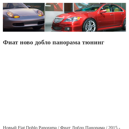
Фиат ново добло панорама тюнинг
Новый Fiat Doblo Panorama / Фиат Добло Панорама / 2015 -