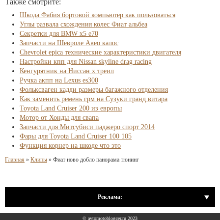
Также смотрите:
Шкода Фабия бортовой компьютер как пользоваться
Углы развала схождения колес Фиат альбеа
Секретки для BMW x5 e70
Запчасти на Шевроле Авео калос
Chevrolet epica технические характеристики двигателя
Настройки кпп для Nissan skyline drag racing
Кенгурятник на Ниссан х треил
Ручка акпп на Lexus es300
Фольксваген кадди размеры багажного отделения
Как заменить ремень грм на Сузуки гранд витара
Toyota Land Cruiser 200 из европы
Мотор от Хонды для свапа
Запчасти для Митсубиси паджеро спорт 2014
Фары для Toyota Land Cruiser 100 105
Функция корнер на шкоде что это
Главная
»
Клипы
»
Фиат ново добло панорама тюнинг
Реклама:
© avtomotoblogger.ru 2023