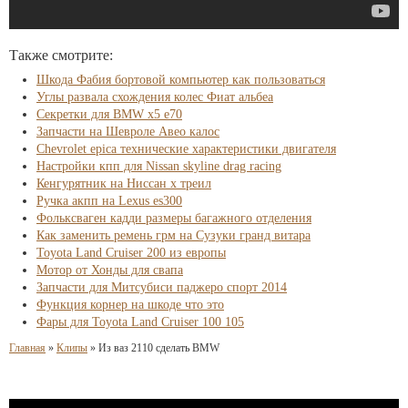
Также смотрите:
Шкода Фабия бортовой компьютер как пользоваться
Углы развала схождения колес Фиат альбеа
Секретки для BMW x5 e70
Запчасти на Шевроле Авео калос
Chevrolet epica технические характеристики двигателя
Настройки кпп для Nissan skyline drag racing
Кенгурятник на Ниссан х треил
Ручка акпп на Lexus es300
Фольксваген кадди размеры багажного отделения
Как заменить ремень грм на Сузуки гранд витара
Toyota Land Cruiser 200 из европы
Мотор от Хонды для свапа
Запчасти для Митсубиси паджеро спорт 2014
Функция корнер на шкоде что это
Фары для Toyota Land Cruiser 100 105
Главная
»
Клипы
»
Из ваз 2110 сделать BMW