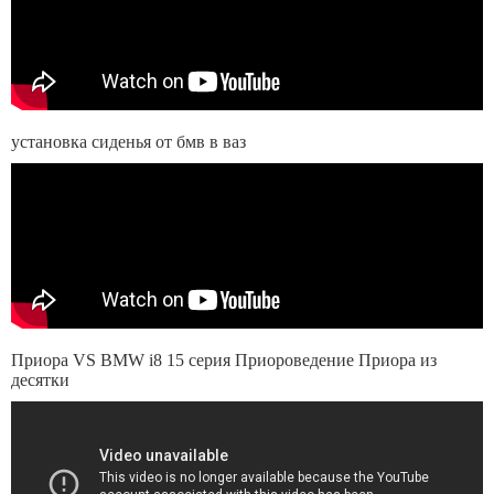
установка сиденья от бмв в ваз
Приора VS BMW i8 15 серия Приороведение Приора из
десятки