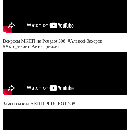
Вскроем МКПП на Peugeot 308. #АлексейЗахаров.
#Авторемонт. Авто - ремонт
Замена масла АКПП PEUGEOT 308