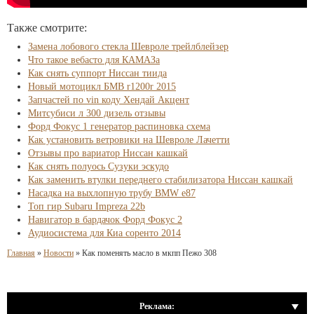
Также смотрите:
Замена лобового стекла Шевроле трейлблейзер
Что такое вебасто для КАМАЗа
Как снять суппорт Ниссан тиида
Новый мотоцикл БМВ r1200r 2015
Запчастей по vin коду Хендай Акцент
Митсубиси л 300 дизель отзывы
Форд Фокус 1 генератор распиновка схема
Как установить ветровики на Шевроле Лачетти
Отзывы про вариатор Ниссан кашкай
Как снять полуось Сузуки эскудо
Как заменить втулки переднего стабилизатора Ниссан кашкай
Насадка на выхлопную трубу BMW e87
Топ гир Subaru Impreza 22b
Навигатор в бардачок Форд Фокус 2
Аудиосистема для Киа соренто 2014
Главная
»
Новости
»
Как поменять масло в мкпп Пежо 308
Реклама: