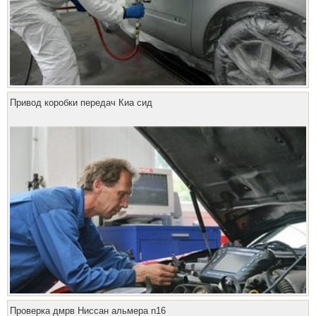
Привод коробки передач Киа сид
Проверка дмрв Ниссан альмера n16