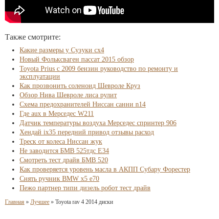
Также смотрите:
Какие размеры у Сузуки сх4
Новый Фольксваген пассат 2015 обзор
Toyota Prius с 2009 бензин руководство по ремонту и
эксплуатации
Как прозвонить соленоид Шевроле Круз
Обзор Нива Шевроле лиса рулит
Схема предохранителей Ниссан санни n14
Где aux в Мерседес W211
Датчик температуры воздуха Мерседес спринтер 906
Хендай ix35 передний привод отзывы расход
Треск от колеса Ниссан жук
Не заводится БМВ 525тдс Е34
Смотреть тест драйв БМВ 520
Как проверяется уровень масла в АКПП Субару Форестер
Снять ручник BMW x5 e70
Пежо партнер типи дизель робот тест драйв
Главная
»
Лучшее
»
Toyota rav 4 2014 диски